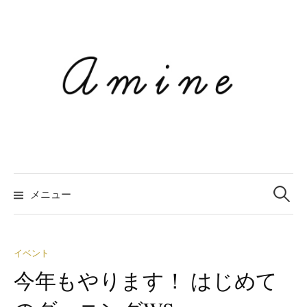
コ
ン
テ
ン
ツ
へ
ス
キ
ッ
プ
メニュー
検
索
イベント
今年もやります！ はじめて
: