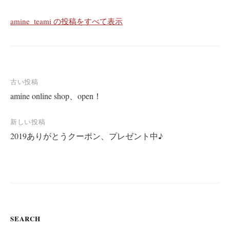
amine_teami の投稿をすべて表示
古い投稿
amine online shop、open！
投
稿
新しい投稿
ナ
2019ありがとうクーポン、プレゼント中♪
ビ
ゲ
ー
シ
ョ
SEARCH
ン