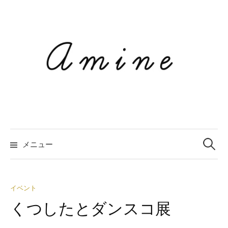
コ
ン
テ
ン
ツ
へ
ス
キ
ッ
プ
メニュー
検
索
イベント
くつしたとダンスコ展
: