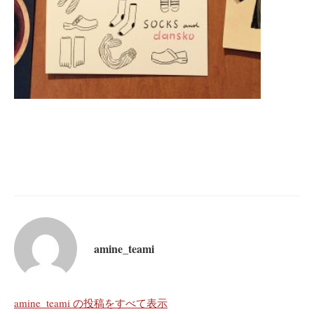
amine_teami
amine_teami の投稿をすべて表示