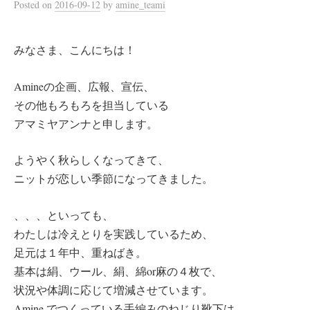
Posted
on
2016-09-12
by
amine_teami
みなさま、こんにちは！
Amineの企画、広報、宣伝、
その他もろもろを担当している
アマミヤアンナと申します。
ようやく秋らしくなってきて、
ニットが恋しい季節になってきました。
、、、といっても、
わたしは冷えとりを実践しているため、
足元は１年中、重ねばき。
基本は絹、ウール、絹、綿or麻の４枚で、
状況や体調に応じて増減させています。
Amine でつくっている手編みのねじり靴下は、