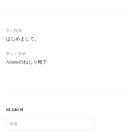
古い投稿
はじめまして。
投
稿
新しい投稿
ナ
Amineのねじり靴下
ビ
ゲ
ー
シ
ョ
SEARCH
ン
検
索