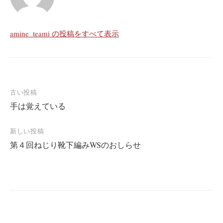
amine_teami の投稿をすべて表示
古い投稿
手は覚えている
投
稿
新しい投稿
ナ
第４回ねじり靴下編みWSのおしらせ
ビ
ゲ
ー
シ
ョ