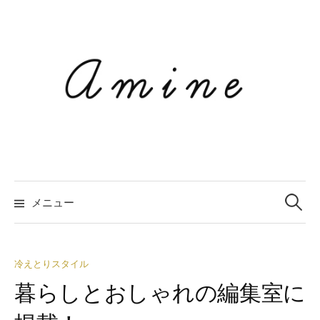
コ
ン
テ
ン
ツ
へ
ス
キ
ッ
プ
メニュー
検
索
冷えとりスタイル
暮らしとおしゃれの編集室に
: