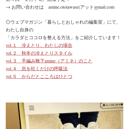
→ お問い合わせは amine.otoiawase(アット)gmail.com
◎ウェブマガジン「暮らしとおしゃれの編集室」にて、
わたし自身の
「カラダとココロを整える方法」をご紹介しています！
vol.１ 冷えとり、わたしの場合
vol.２ 秋冬の冷えとりスタイル
vol.３ 手編み靴下amine（アミネ）のこと
vol.４ 息を吐くだけの呼吸法
vol.５ からだとこころはひとつ