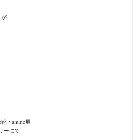
すが、
下amine展
ドリーにて