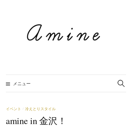
コ
ン
テ
ン
ツ
へ
ス
キ
ッ
プ
メニュー
検
索
イベント
冷えとりスタイル
/
amine in 金沢！
: