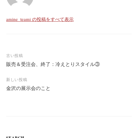
amine_teami の投稿をすべて表示
古い投稿
販売＆受注会、終了：冷えとりスタイル③
投
稿
新しい投稿
ナ
金沢の展示会のこと
ビ
ゲ
ー
シ
ョ
SEARCH