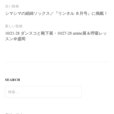
古い投稿
シマシマの絹綿ソックス／『リンネル ８月号』に掲載！
投
稿
新しい投稿
ナ
10/21-28 ダンスコと靴下展・10/27-28 amine展＆呼吸レッ
スン＠盛岡
ビ
ゲ
ー
シ
ョ
ン
SEARCH
検
索
: