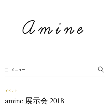
コ
ン
テ
ン
ツ
へ
ス
キ
ッ
プ
メニュー
検
索
イベント
amine 展示会 2018
: