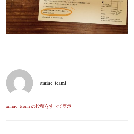
amine_teami
amine_teami の投稿をすべて表示