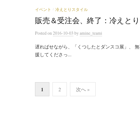
/
イベント
冷えとりスタイル
販売＆受注会、終了：冷えと
Posted
on
2016-10-03
by
amine_teami
遅ればせながら、「くつしたとダンスコ展」、 無
援してくださっ...
1
2
次へ »
投
稿
ナ
ビ